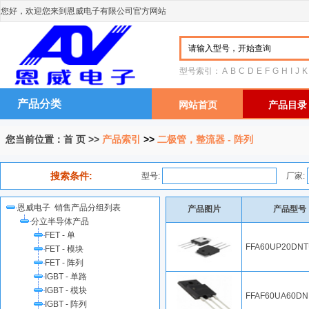
您好，欢迎您来到恩威电子有限公司官方网站
型号索引：
A
B
C
D
E
F
G
H
I
J
K
产品分类
网站首页
产品目录
您当前位置：
首 页
>>
产品索引
>>
二极管，整流器 - 阵列
搜索条件:
型号:
厂家:
恩威电子 销售产品分组列表
产品图片
产品型号
分立半导体产品
FET - 单
FFA60UP20DN
FET - 模块
FET - 阵列
IGBT - 单路
IGBT - 模块
FFAF60UA60DN
IGBT - 阵列