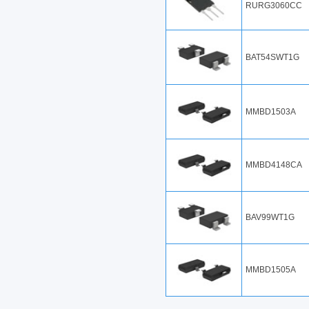
RURG3060CC
BAT54SWT1G
MMBD1503A
MMBD4148CA
BAV99WT1G
MMBD1505A