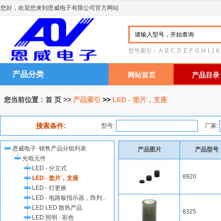
您好，欢迎您来到恩威电子有限公司官方网站
型号索引：
A
B
C
D
E
F
G
H
I
J
K
产品分类
网站首页
产品目录
您当前位置：
首 页
>>
产品索引
>>
LED - 垫片，支座
搜索条件:
型号:
厂家:
恩威电子 销售产品分组列表
产品图片
产品型号
光电元件
LED - 分立式
8920
LED - 垫片，支座
LED - 灯更换
LED - 电路板指示器，阵列..
LED LED 散热产品
8325
LED 照明 - 彩色