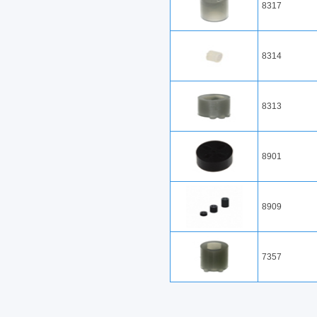
8317
8314
8313
8901
8909
7357