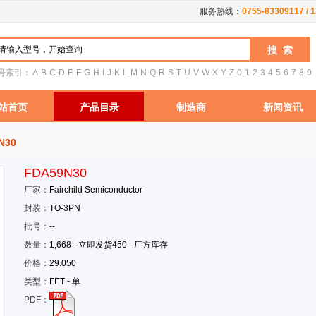
服务热线：
0755-83309117 / 
号索引：
A
B
C
D
E
F
G
H
I
J
K
L
M
N
Q
R
S
T
U
V
W
X
Y
Z
0
1
2
3
4
5
6
7
8
9
站首页
产品目录
制造商
新闻资讯
N30
FDA59N30
厂家：
Fairchild Semiconductor
封装：
TO-3PN
批号：
--
数量：
1,668 - 立即发货450 - 厂方库存
价格：
29.050
类型：
FET - 单
PDF：