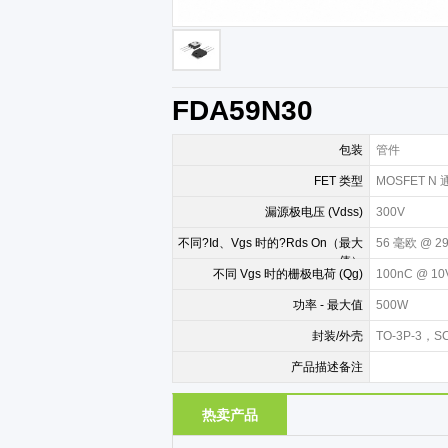
FDA59N30
包装
管件
FET 类型
MOSFET 
漏源极电压 (Vdss)
300V
不同?Id、Vgs 时的?Rds On（最大
56 毫欧 @ 2
值）
不同 Vgs 时的栅极电荷 (Qg)
100nC @ 10
功率 - 最大值
500W
封装/外壳
TO-3P-3，SC
产品描述备注
热卖产品