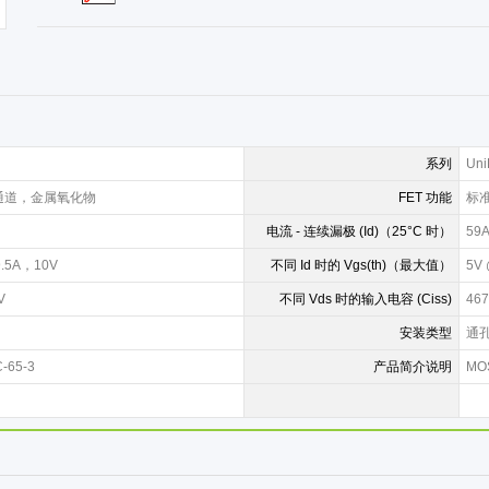
系列
Uni
N 通道，金属氧化物
FET 功能
标
电流 - 连续漏极 (Id)（25°C 时）
59
9.5A，10V
不同 Id 时的 Vgs(th)（最大值）
5V 
V
不同 Vds 时的输入电容 (Ciss)
467
安装类型
通
-65-3
产品简介说明
MOS