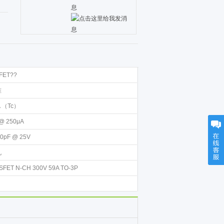
FET??
准
A （Tc）
@ 250μA
0pF @ 25V
孔
FET N-CH 300V 59A TO-3P