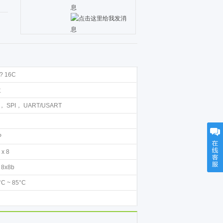
? 16C
位
C， SPI， UART/USART
P
 x 8
 8x8b
°C ~ 85°C