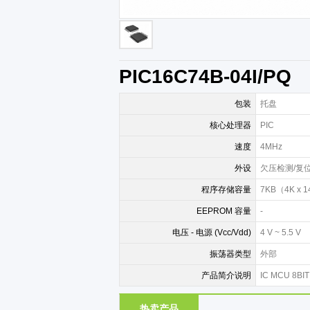
PIC16C74B-04I/PQ
包装
托盘
核心处理器
PIC
速度
4MHz
外设
欠压检测/复位
程序存储容量
7KB（4K x 
EEPROM 容量
-
电压 - 电源 (Vcc/Vdd)
4 V ~ 5.5 V
振荡器类型
外部
产品简介说明
IC MCU 8BI
热卖产品