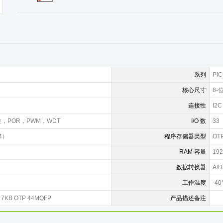
系列
PIC
核心尺寸
8-
连接性
I2
，POR，PWM，WDT
I/O 数
33
14）
程序存储器类型
OT
RAM 容量
192
数据转换器
A/D
工作温度
-40
T 7KB OTP 44MQFP
产品描述备注