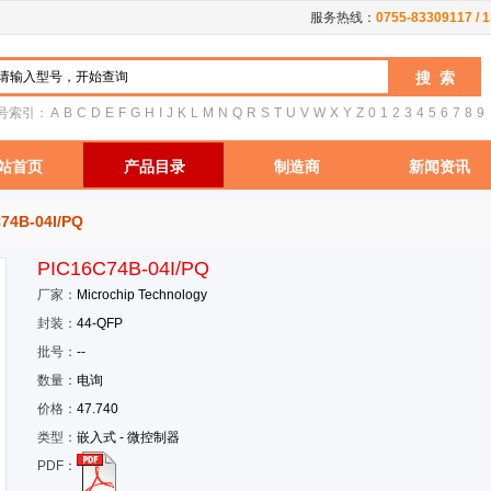
服务热线：
0755-83309117 / 
号索引：
A
B
C
D
E
F
G
H
I
J
K
L
M
N
Q
R
S
T
U
V
W
X
Y
Z
0
1
2
3
4
5
6
7
8
9
站首页
产品目录
制造商
新闻资讯
74B-04I/PQ
PIC16C74B-04I/PQ
厂家：
Microchip Technology
封装：
44-QFP
批号：
--
数量：
电询
价格：
47.740
类型：
嵌入式 - 微控制器
PDF：