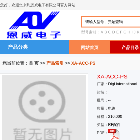
您好，欢迎您来到恩威电子有限公司官方网站
型号索引：
A
B
C
D
E
F
G
H
I
J
K
产品分类
网站首页
产品目录
您当前位置：
首 页
>>
产品索引
>>
XA-ACC-PS
XA-ACC-PS
厂家：
Digi International
封装：
批号：
--
数量：
电询
价格：
210.000
类型：
RF配件
PDF：