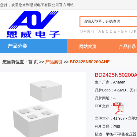
您好，欢迎您来到恩威电子有限公司官方网站
型号索引：
A
B
C
D
E
F
G
H
I
J
K
产品分类
网站首页
产品目录
您当前位置：
首 页
>>
产品索引
>>
BD2425N50200AHF
BD2425N50200
生产厂家：
Anaren
品牌Logo：
4-SMD，无
品牌网址：
--
PDF文件：
文件大小：
41,967 - 立
PDF页数：
询价
描述：
平衡-不平衡变压器